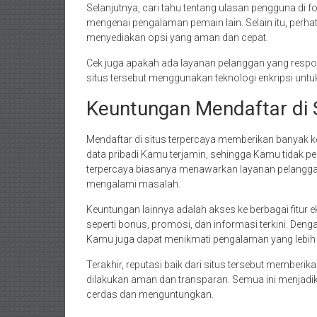
Selanjutnya, cari tahu tentang ulasan pengguna di
mengenai pengalaman pemain lain. Selain itu, perh
menyediakan opsi yang aman dan cepat.
Cek juga apakah ada layanan pelanggan yang respons
situs tersebut menggunakan teknologi enkripsi untuk
Keuntungan Mendaftar di 
Mendaftar di situs terpercaya memberikan banyak k
data pribadi Kamu terjamin, sehingga Kamu tidak per
terpercaya biasanya menawarkan layanan pelangga
mengalami masalah.
Keuntungan lainnya adalah akses ke berbagai fitur ek
seperti bonus, promosi, dan informasi terkini. Denga
Kamu juga dapat menikmati pengalaman yang lebi
Terakhir, reputasi baik dari situs tersebut member
dilakukan aman dan transparan. Semua ini menjadika
cerdas dan menguntungkan.