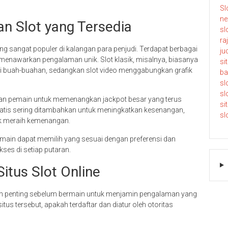
Sl
ne
n Slot yang Tersedia
sl
ra
ng sangat populer di kalangan para penjudi. Terdapat berbagai
ju
 menawarkan pengalaman unik. Slot klasik, misalnya, biasanya
si
rti buah-buahan, sedangkan slot video menggabungkan grafik
ba
sl
sl
nkan pemain untuk memenangkan jackpot besar yang terus
si
gratis sering ditambahkan untuk meningkatkan kesenangan,
sl
k meraih kemenangan.
emain dapat memilih yang sesuai dengan preferensi dan
ses di setiap putaran.
itus Slot Online
gkah penting sebelum bermain untuk menjamin pengalaman yang
us tersebut, apakah terdaftar dan diatur oleh otoritas