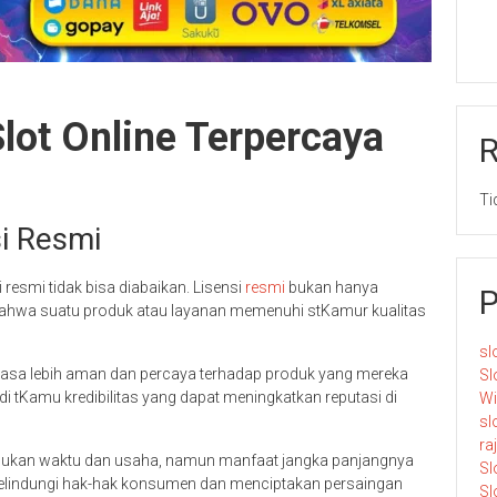
Slot Online Terpercaya
Ti
i Resmi
i resmi tidak bisa diabaikan. Lisensi
resmi
bukan hanya
P
bahwa suatu produk atau layanan memenuhi stKamur kualitas
sl
rasa lebih aman dan percaya terhadap produk yang mereka
Sl
adi tKamu kredibilitas yang dapat meningkatkan reputasi di
Wi
sl
ra
lukan waktu dan usaha, namun manfaat jangka panjangnya
Sl
ga melindungi hak-hak konsumen dan menciptakan persaingan
Sl