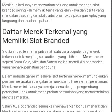
Meskipun keduanya menawarkan peluang untuk menang, slot
branded sering kali memiliki tema yang lebih kaya dan cerita yang
mendalam, sedangkan slot tradisional fokus pada gameplay yang
langsung dan mudah dipahami.
Daftar Merek Terkenal yang
Memiliki Slot Branded
Slot branded telah menjadi salah satu cara populer bagi merek
terkenal untuk menjangkau audiens yang lebih luas. Merek-merek
seperti Coca-Cola, Nike, dan Samsung kini memiliki slot branded
yang menarik perhatian pengguna.
Dalam industri game, misalnya, slot bertema merek memungkinkan
pemain merasakan pengalaman unik sambil menikmati permainan.
Merek-merek ini biasanya bekerja sama dengan pengembang
perangkat lunak untuk menciptakan permainan yang mencerminkan
identitas mereka.
Selain itu, slot branded sering kali menawarkan bonus menarik dan
fitur khusus yang meningkatkan daya tariknya. Dengan demikian,