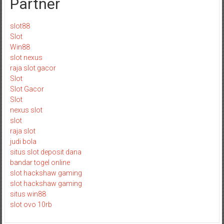
Partner
slot88
Slot
Win88
slot nexus
raja slot gacor
Slot
Slot Gacor
Slot
nexus slot
slot
raja slot
judi bola
situs slot deposit dana
bandar togel online
slot hackshaw gaming
slot hackshaw gaming
situs win88
slot ovo 10rb