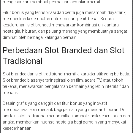
mengesankan membuat permainan semakin imersif.
Fitur bonus yang terinspirasi dari cerita juga menambah daya tarik,
memberikan kesempatan untuk menang lebih besar. Secara
keseluruhan, slot branded menawarkan kombinasi unik antara
nostalgia, hiburan, dan peluang menang yang membuatnya sangat
diminati oleh berbagai kalangan pemain.
Perbedaan Slot Branded dan Slot
Tradisional
Slot branded dan slot tradisional memiliki karakteristik yang berbeda.
Slot branded biasanya terinspirasi oleh film, acara TV, atau tokoh
terkenal, menawarkan pengalaman bermain yang lebih interaktif dan
menarik.
Desain grafis yang canggih dan fitur bonus yang inovatif
membuatnya lebih menarik bagi pemain yang mencari hiburan. Di
sisi lain, slot tradisional menampilkan simbol klasik seperti buah dan
angka, memberikan nuansa nostalgia bagi pemain yang menyukai
kesederhanaan.