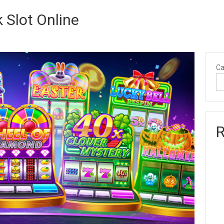
 Slot Online
Ca
R