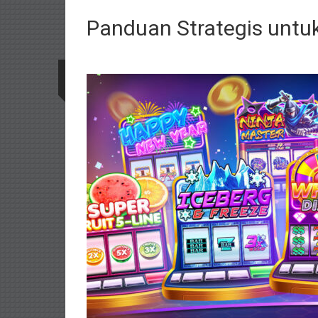
Lompat
ke
Panduan Strategis untuk
konten