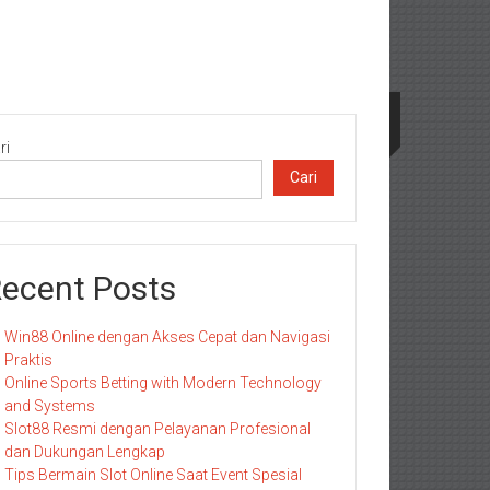
ri
Cari
ecent Posts
Win88 Online dengan Akses Cepat dan Navigasi
Praktis
Online Sports Betting with Modern Technology
and Systems
Slot88 Resmi dengan Pelayanan Profesional
dan Dukungan Lengkap
Tips Bermain Slot Online Saat Event Spesial