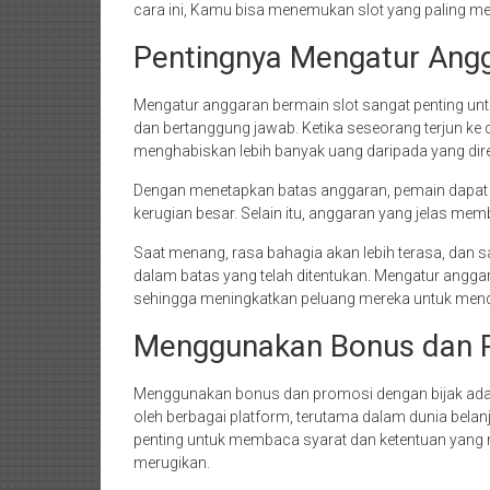
cara ini, Kamu bisa menemukan slot yang paling 
Pentingnya Mengatur Angg
Mengatur anggaran bermain slot sangat penting 
dan bertanggung jawab. Ketika seseorang terjun ke d
menghabiskan lebih banyak uang daripada yang di
Dengan menetapkan batas anggaran, pemain dapat 
kerugian besar. Selain itu, anggaran yang jelas me
Saat menang, rasa bahagia akan lebih terasa, dan s
dalam batas yang telah ditentukan. Mengatur anggar
sehingga meningkatkan peluang mereka untuk men
Menggunakan Bonus dan P
Menggunakan bonus dan promosi dengan bijak ada
oleh berbagai platform, terutama dalam dunia bela
penting untuk membaca syarat dan ketentuan yang m
merugikan.