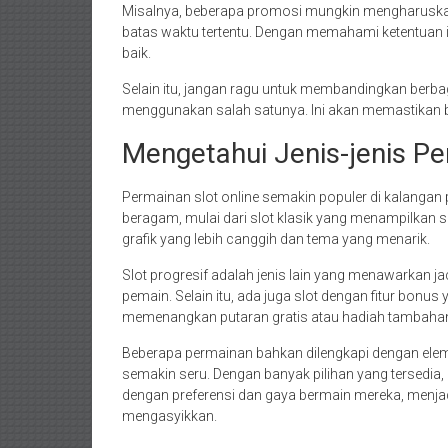
Misalnya, beberapa promosi mungkin mengharusk
batas waktu tertentu. Dengan memahami ketentuan
baik.
Selain itu, jangan ragu untuk membandingkan ber
menggunakan salah satunya. Ini akan memastikan ba
Mengetahui Jenis-jenis Pe
Permainan slot online semakin populer di kalangan p
beragam, mulai dari slot klasik yang menampilkan
grafik yang lebih canggih dan tema yang menarik.
Slot progresif adalah jenis lain yang menawarkan j
pemain. Selain itu, ada juga slot dengan fitur bo
memenangkan putaran gratis atau hadiah tambaha
Beberapa permainan bahkan dilengkapi dengan ele
semakin seru. Dengan banyak pilihan yang tersedia,
dengan preferensi dan gaya bermain mereka, menja
mengasyikkan.