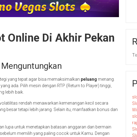
ot Online Di Akhir Pekan
Ti
ng Menguntungkan
egi yang tepat agar bisa memaksimalkan
peluang
menang.
P
ang ada. Pilih mesin dengan RTP (Return to Player) tinggi,
 lebih baik.
sl
an volatilitas rendah menawarkan kemenangan kecil secara
Sl
g besar tetapi lebih jarang. Selain itu, manfaatkan bonus dan
Wi
sl
ra
gan lupa untuk menetapkan batasan anggaran dan bermain
Sl
n sebelum memilih yang paling cocok untuk Kamu. Dengan
Sl