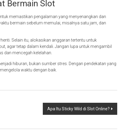
t Bermain Slot
g untuk memastikan pengalaman yang menyenangkan dan
 waktu bermain sebelum memulai, misalnya satu jam, dan
nti. Selain itu, alokasikan anggaran tertentu untuk
ut, agar tetap dalam kendali. Jangan lupa untuk mengambil
kus dan mencegah kelelahan.
menjadi hiburan, bukan sumber stres. Dengan pendekatan yang
 mengelola waktu dengan baik.
Apa Itu Sticky Wild di Slot Online?