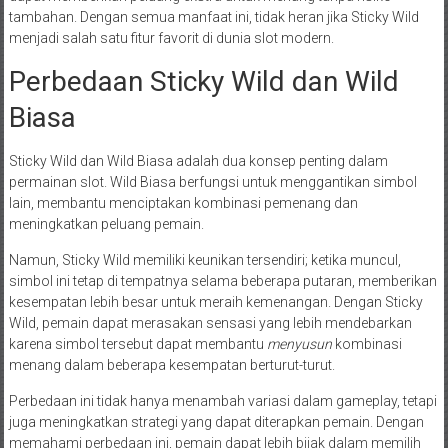
tambahan. Dengan semua manfaat ini, tidak heran jika Sticky Wild
menjadi salah satu fitur favorit di dunia slot modern.
Perbedaan Sticky Wild dan Wild
Biasa
Sticky Wild dan Wild Biasa adalah dua konsep penting dalam
permainan slot. Wild Biasa berfungsi untuk menggantikan simbol
lain, membantu menciptakan kombinasi pemenang dan
meningkatkan peluang pemain.
Namun, Sticky Wild memiliki keunikan tersendiri; ketika muncul,
simbol ini tetap di tempatnya selama beberapa putaran, memberikan
kesempatan lebih besar untuk meraih kemenangan. Dengan Sticky
Wild, pemain dapat merasakan sensasi yang lebih mendebarkan
karena simbol tersebut dapat membantu
menyusun
kombinasi
menang dalam beberapa kesempatan berturut-turut.
Perbedaan ini tidak hanya menambah variasi dalam gameplay, tetapi
juga meningkatkan strategi yang dapat diterapkan pemain. Dengan
memahami perbedaan ini, pemain dapat lebih bijak dalam memilih