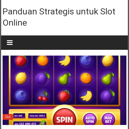
Lompat
ke
Panduan Strategis untuk Slot
konten
Online
Slot