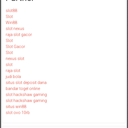
slot88
Slot
Win88
slot nexus
raja slot gacor
Slot
Slot Gacor
Slot
nexus slot
slot
raja slot
judi bola
situs slot deposit dana
bandar togel online
slot hackshaw gaming
slot hackshaw gaming
situs win88
slot ovo 10rb