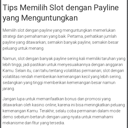
Tips Memilih Slot dengan Payline
yang Menguntungkan
Memilih slot dengan payline yang menguntungkan memerlukan
strategi dan pemahaman yang baik. Pertama, perhatikan jumlah
payline yang ditawarkan; semakin banyak payline, semakin besar
peluang untuk menang.
Namun, slot dengan banyak payline sering kali memiliki taruhan yang
lebih tinggi, jadi pastikan untuk menyesuaikannya dengan anggaran
Kamu. Selain itu, cari tahu tentang volatilitas permainan; slot dengan
volatilitas rendah memberikan kemenangan kecil yang lebih sering,
sedangkan yang tinggi memberikan kemenangan besar namun
jarang.
Jangan lupa untuk memanfaatkan bonus dan promosi yang
ditawarkan oleh kasino online, karena ini bisa meningkatkan peluang
kemenangan Kamu. Terakhir, selalu coba permainan dalam mode
demo sebelum bertaruh dengan uang nyata untuk memahami
mekanisme dan fitur yang tersedia.