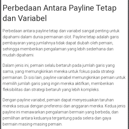
Perbedaan Antara Payline Tetap
dan Variabel
Perbedaan antara payline tetap dan variabel sangat penting untuk
dipahami dalam dunia permainan slot. Payline tetap adalah garis
pembayaran yang jumlahnya tidak dapat diubah oleh pemain,
sehingga memberikan pengalaman yang lebih sederhana dan
mudah dipahami.
Dalam jenis ini, pemain selalu bertaruh pada jumlah garis yang
sama, yang memungkinkan mereka untuk fokus pada strategi
permainan. Di sisi lain, payline variabel memungkinkan pemain untuk
memilih jumlah garis yang ingin mereka aktifkan, memberikan
fleksibilitas dan strategi bertaruh yang lebih kompleks.
Dengan payline variabel, pemain dapat menyesuaikan taruhan
mereka sesuai dengan preferensi dan anggaran mereka. Kedua jenis
payline ini menawarkan pengalaman bermain yang berbeda, dan
pemilihan antara keduanya tergantung pada selera dan gaya
bermain masing-masing pemain.